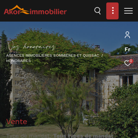
N
o
s
h
o
n
o
r
a
i
r
e
s
Fr
AGENCES IMMOBILIÈRES SOMMIÈRES ET QUISSAC
HONORAIRES
0
Vente
Type de mandat:
Tous types de mandat