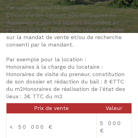
Par exemple pour la vente:
En cas d'inter-cabinet, nos honoraires ne
dépasseront pas les valeurs exprimées au
présent barème ainsi que la valeur indiquée
sur la mandat de vente et/ou de recherche
consenti par le mandant.
Par exemple pour la location :
Honoraires à la charge du locataire :
Honoraires de visite du preneur, constitution
de son dossier et rédaction du bail : 8 €TTC
du m2Honoraires de réalisation de l'état des
lieux : 3€ TTC du m2
Prix de vente
Valeur
5 000
<
50 000 €
€