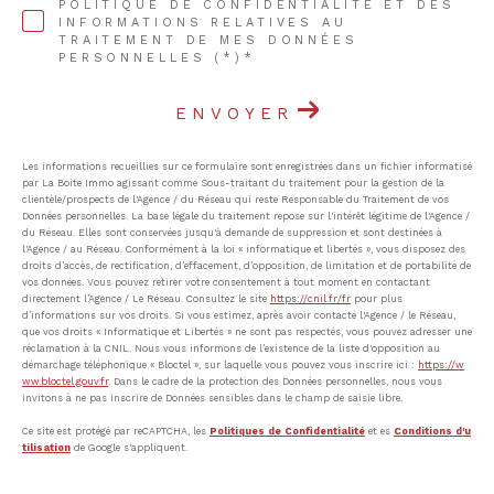
POLITIQUE DE CONFIDENTIALITÉ ET DES
INFORMATIONS RELATIVES AU
TRAITEMENT DE MES DONNÉES
PERSONNELLES (*)*
ENVOYER
Les informations recueillies sur ce formulaire sont enregistrées dans un fichier informatisé
par La Boite Immo agissant comme Sous-traitant du traitement pour la gestion de la
clientèle/prospects de l'Agence / du Réseau qui reste Responsable du Traitement de vos
Données personnelles. La base légale du traitement repose sur l'intérêt légitime de l'Agence /
du Réseau. Elles sont conservées jusqu'à demande de suppression et sont destinées à
l'Agence / au Réseau. Conformément à la loi « informatique et libertés », vous disposez des
droits d’accès, de rectification, d’effacement, d’opposition, de limitation et de portabilité de
vos données. Vous pouvez retirer votre consentement à tout moment en contactant
directement l’Agence / Le Réseau. Consultez le site
https://cnil.fr/fr
pour plus
d’informations sur vos droits. Si vous estimez, après avoir contacté l'Agence / le Réseau,
que vos droits « Informatique et Libertés » ne sont pas respectés, vous pouvez adresser une
réclamation à la CNIL. Nous vous informons de l’existence de la liste d'opposition au
démarchage téléphonique « Bloctel », sur laquelle vous pouvez vous inscrire ici :
https://w
ww.bloctel.gouv.fr
. Dans le cadre de la protection des Données personnelles, nous vous
invitons à ne pas inscrire de Données sensibles dans le champ de saisie libre.
Ce site est protégé par reCAPTCHA, les
Politiques de Confidentialité
et es
Conditions d'u
tilisation
de Google s'appliquent.