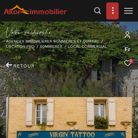
V
o
t
r
e
r
e
c
h
e
r
c
h
e
AGENCES IMMOBILIÈRES SOMMIÈRES ET QUISSAC
LOCATION PRO
SOMMIERES
LOCAL COMMERCIAL
Fr
0
RETOUR