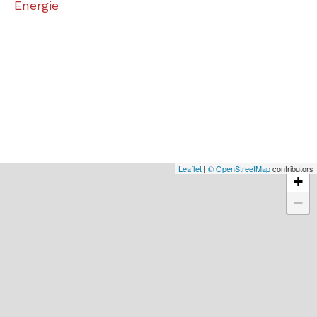
Energie
Leaflet
|
© OpenStreetMap
contributors
+
−