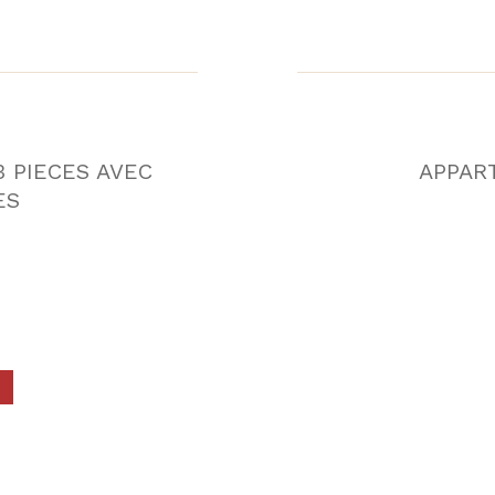
 PIECES AVEC
APPAR
ES