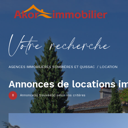
V
o
t
r
e
r
e
c
h
e
r
c
h
e
AGENCES IMMOBILIÈRES SOMMIÈRES ET QUISSAC
LOCATION
Annonces de locations i
8
Annonce(s) trouvée(s) selon vos critères