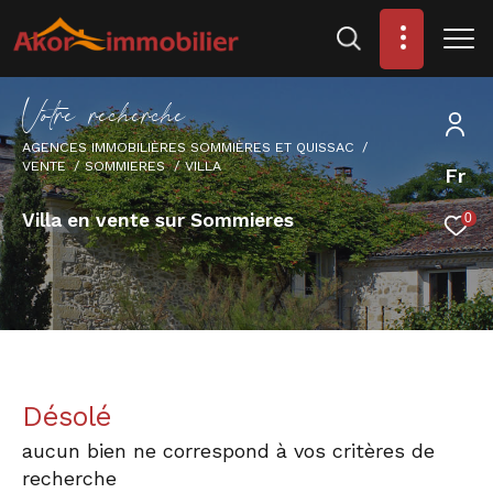
V
o
t
r
e
r
e
c
h
e
r
c
h
e
AGENCES IMMOBILIÈRES SOMMIÈRES ET QUISSAC
VENTE
SOMMIERES
VILLA
Fr
Villa en vente sur Sommieres
0
Désolé
aucun bien ne correspond à vos critères de
recherche