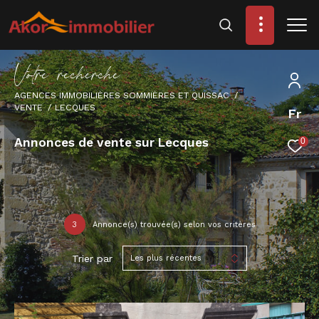
V
o
t
r
e
r
e
c
h
e
r
c
h
e
AGENCES IMMOBILIÈRES SOMMIÈRES ET QUISSAC
VENTE
LECQUES
Fr
Annonces de vente sur Lecques
0
3
Annonce(s) trouvée(s) selon vos critères
Trier par
Les plus récentes