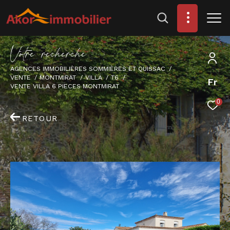
V
o
t
r
e
r
e
c
h
e
r
c
h
e
AGENCES IMMOBILIÈRES SOMMIÈRES ET QUISSAC
VENTE
MONTMIRAT
VILLA
T6
Fr
VENTE VILLA 6 PIECES MONTMIRAT
0
RETOUR