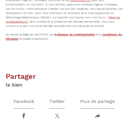
directement l’Agence / Le Réseau. Consultez le site
https://cnil.fr/fr
pour plus
d’informations sur vos droits. Si vous estimez, après avoir contacté l'Agence / le Réseau,
que vos droits « Informatique et Libertés » ne sont pas respectés, vous pouvez adresser une
réclamation à la CNIL. Nous vous informons de l’existence de la liste d'opposition au
démarchage téléphonique « Bloctel », sur laquelle vous pouvez vous inscrire ici :
https://w
ww.bloctel.gouv.fr
. Dans le cadre de la protection des Données personnelles, nous vous
invitons à ne pas inscrire de Données sensibles dans le champ de saisie libre.
Ce site est protégé par reCAPTCHA, les
Politiques de Confidentialité
et es
Conditions d'u
tilisation
de Google s'appliquent.
partager
le bien
Facebook
Twitter
Plus de partage