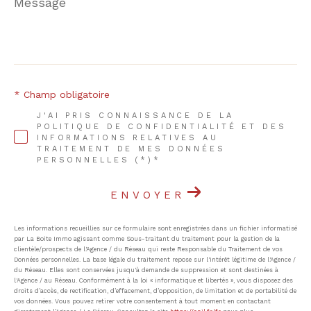
*
* Champ obligatoire
J'AI PRIS CONNAISSANCE DE LA
POLITIQUE DE CONFIDENTIALITÉ ET DES
INFORMATIONS RELATIVES AU
TRAITEMENT DE MES DONNÉES
PERSONNELLES (*)*
ENVOYER
Les informations recueillies sur ce formulaire sont enregistrées dans un fichier informatisé
par La Boite Immo agissant comme Sous-traitant du traitement pour la gestion de la
clientèle/prospects de l'Agence / du Réseau qui reste Responsable du Traitement de vos
Données personnelles. La base légale du traitement repose sur l'intérêt légitime de l'Agence /
du Réseau. Elles sont conservées jusqu'à demande de suppression et sont destinées à
l'Agence / au Réseau. Conformément à la loi « informatique et libertés », vous disposez des
droits d’accès, de rectification, d’effacement, d’opposition, de limitation et de portabilité de
vos données. Vous pouvez retirer votre consentement à tout moment en contactant