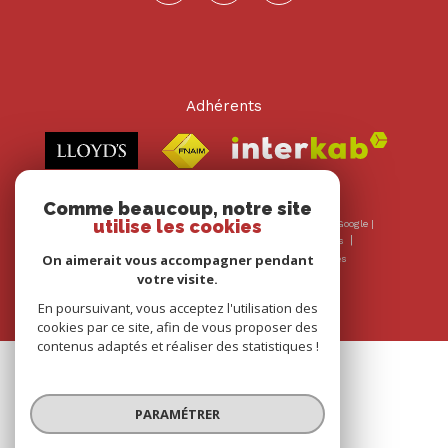
Adhérents
Comme beaucoup, notre site
utilise les cookies
© 2026 | Tous droits réservés | Traduction powered by Google |
Nos honoraires
Plan du site
Mentions légales
On aimerait vous accompagner pendant
Admin
Nos liens
Politique RGPD
Cookies
votre visite.
En poursuivant, vous acceptez l'utilisation des
cookies par ce site, afin de vous proposer des
contenus adaptés et réaliser des statistiques !
PARAMÉTRER