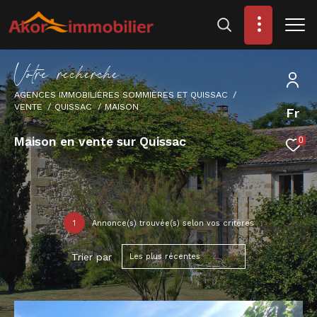
V
o
t
r
e
r
e
c
h
e
r
c
h
e
AGENCES IMMOBILIÈRES SOMMIÈRES ET QUISSAC
VENTE
QUISSAC
MAISON
Fr
Maison en vente sur Quissac
0
1
Annonce(s) trouvée(s) selon vos critères
Trier par
Les plus récentes