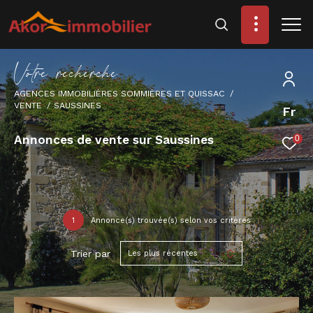
V
o
t
r
e
r
e
c
h
e
r
c
h
e
AGENCES IMMOBILIÈRES SOMMIÈRES ET QUISSAC
VENTE
SAUSSINES
Fr
Annonces de vente sur Saussines
0
1
Annonce(s) trouvée(s) selon vos critères
Trier par
Les plus récentes