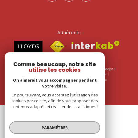
Adhérents
Comme beaucoup, notre site
utilise les cookies
© 2026 | Tous droits réservés | Traduction powered by Google |
Nos honoraires
Plan du site
Mentions légales
On aimerait vous accompagner pendant
Admin
Nos liens
Politique RGPD
Cookies
votre visite.
En poursuivant, vous acceptez l'utilisation des
cookies par ce site, afin de vous proposer des
contenus adaptés et réaliser des statistiques !
PARAMÉTRER