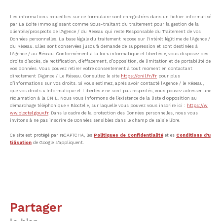
Les informations recueillies sur ce formulaire sont enregistrées dans un fichier informatisé
par La Boite Immo agissant comme Sous-traitant du traitement pour la gestion de la
clientèle/prospects de l'Agence / du Réseau qui reste Responsable du Traitement de vos
Données personnelles. La base légale du traitement repose sur l'intérêt légitime de l'Agence /
du Réseau. Elles sont conservées jusqu'à demande de suppression et sont destinées à
l'Agence / au Réseau. Conformément à la loi « informatique et libertés », vous disposez des
droits d’accès, de rectification, d’effacement, d’opposition, de limitation et de portabilité de
vos données. Vous pouvez retirer votre consentement à tout moment en contactant
directement l’Agence / Le Réseau. Consultez le site
https://cnil.fr/fr
pour plus
d’informations sur vos droits. Si vous estimez, après avoir contacté l'Agence / le Réseau,
que vos droits « Informatique et Libertés » ne sont pas respectés, vous pouvez adresser une
réclamation à la CNIL. Nous vous informons de l’existence de la liste d'opposition au
démarchage téléphonique « Bloctel », sur laquelle vous pouvez vous inscrire ici :
https://w
ww.bloctel.gouv.fr
. Dans le cadre de la protection des Données personnelles, nous vous
invitons à ne pas inscrire de Données sensibles dans le champ de saisie libre.
Ce site est protégé par reCAPTCHA, les
Politiques de Confidentialité
et es
Conditions d'u
tilisation
de Google s'appliquent.
partager