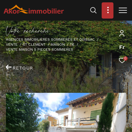
V
o
t
r
e
r
e
c
h
e
r
c
h
e
AGENCES IMMOBILIÈRES SOMMIÈRES ET QUISSAC
VENTE
ST CLEMENT
MAISON
T6
Fr
VENTE MAISON 5 PIECES SOMMIERES
0
RETOUR