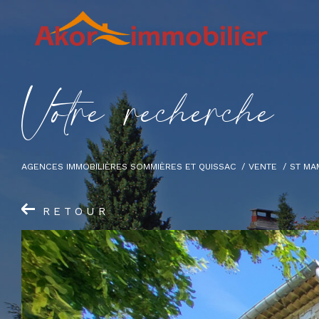
V
o
t
r
e
r
e
c
h
e
r
c
h
e
AGENCES IMMOBILIÈRES SOMMIÈRES ET QUISSAC
VENTE
ST MA
RETOUR