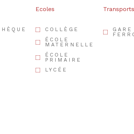
Ecoles
Transport
THÈQUE
COLLÈGE
GARE
FERR
ÉCOLE
MATERNELLE
ÉCOLE
PRIMAIRE
LYCÉE