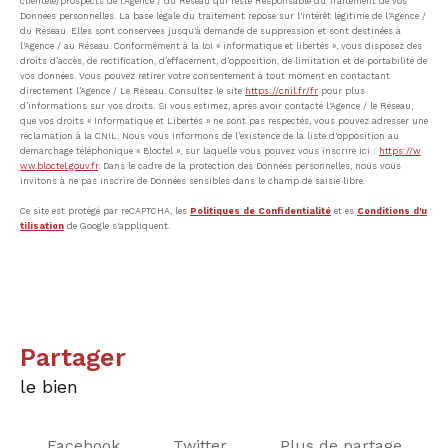
clientèle/prospects de l'Agence / du Réseau qui reste Responsable du Traitement de vos
Données personnelles. La base légale du traitement repose sur l'intérêt légitime de l'Agence /
du Réseau. Elles sont conservées jusqu'à demande de suppression et sont destinées à
l'Agence / au Réseau. Conformément à la loi « informatique et libertés », vous disposez des
droits d’accès, de rectification, d’effacement, d’opposition, de limitation et de portabilité de
vos données. Vous pouvez retirer votre consentement à tout moment en contactant
directement l’Agence / Le Réseau. Consultez le site
https://cnil.fr/fr
pour plus
d’informations sur vos droits. Si vous estimez, après avoir contacté l'Agence / le Réseau,
que vos droits « Informatique et Libertés » ne sont pas respectés, vous pouvez adresser une
réclamation à la CNIL. Nous vous informons de l’existence de la liste d'opposition au
démarchage téléphonique « Bloctel », sur laquelle vous pouvez vous inscrire ici :
https://w
ww.bloctel.gouv.fr
. Dans le cadre de la protection des Données personnelles, nous vous
invitons à ne pas inscrire de Données sensibles dans le champ de saisie libre.
Ce site est protégé par reCAPTCHA, les
Politiques de Confidentialité
et es
Conditions d'u
tilisation
de Google s'appliquent.
partager
le bien
Facebook
Twitter
Plus de partage