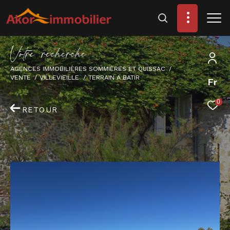
V
o
t
r
e
r
e
c
h
e
r
c
h
e
AGENCES IMMOBILIÈRES SOMMIÈRES ET QUISSAC
VENTE
VILLEVIEILLE
TERRAIN A BATIR
Fr
0
RETOUR