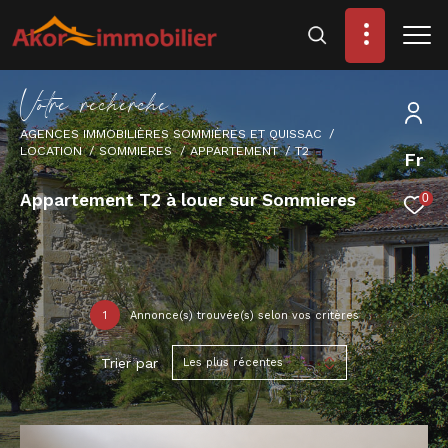
V
o
t
r
e
r
e
c
h
e
r
c
h
e
AGENCES IMMOBILIÈRES SOMMIÈRES ET QUISSAC
LOCATION
SOMMIERES
APPARTEMENT
T2
Fr
Appartement T2 à louer sur Sommieres
0
1
Annonce(s) trouvée(s) selon vos critères
Trier par
Les plus récentes