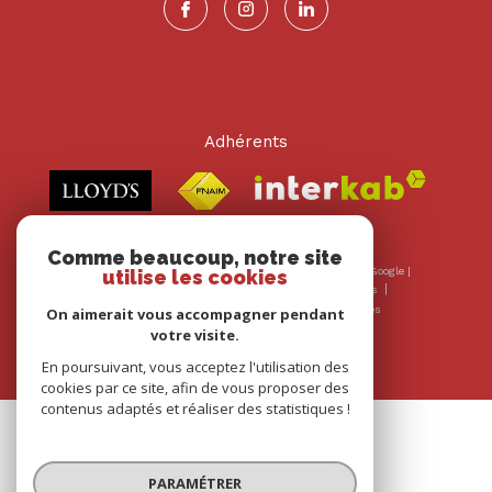
Adhérents
Comme beaucoup, notre site
© 2026 | Tous droits réservés | Traduction powered by Google |
utilise les cookies
Nos honoraires
Plan du site
Mentions légales
Admin
Nos liens
Politique RGPD
Cookies
On aimerait vous accompagner pendant
votre visite.
En poursuivant, vous acceptez l'utilisation des
cookies par ce site, afin de vous proposer des
contenus adaptés et réaliser des statistiques !
PARAMÉTRER