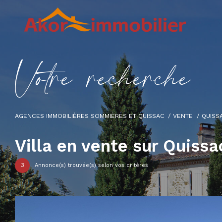
V
o
t
r
e
r
e
c
h
e
r
c
h
e
AGENCES IMMOBILIÈRES SOMMIÈRES ET QUISSAC
VENTE
QUISS
Villa en vente sur Quissa
3
Annonce(s) trouvée(s) selon vos critères