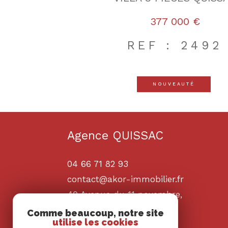
377 000 €
REF : 2492
NOUVEAUTÉ
Agence QUISSAC
04 66 71 82 93
contact@akor-immobilier.fr
40 Avenue du 11 novembre,
30260
quissac
Comme beaucoup, notre site
utilise les cookies