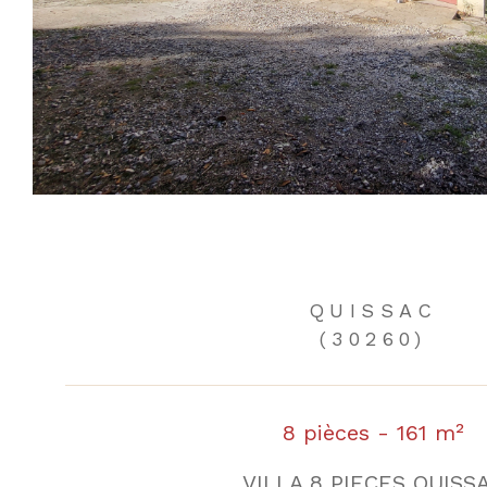
QUISSAC
(30260)
8 pièces - 161 m²
VILLA 8 PIECES QUISS