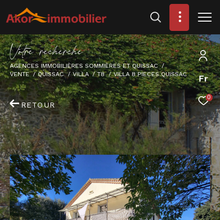
V
o
t
r
e
r
e
c
h
e
r
c
h
e
AGENCES IMMOBILIÈRES SOMMIÈRES ET QUISSAC
VENTE
QUISSAC
VILLA
T8
VILLA 8 PIECES QUISSAC
Fr
0
RETOUR