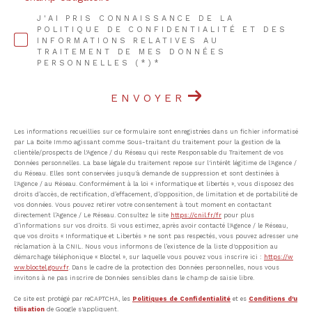
J'AI PRIS CONNAISSANCE DE LA
POLITIQUE DE CONFIDENTIALITÉ ET DES
INFORMATIONS RELATIVES AU
TRAITEMENT DE MES DONNÉES
PERSONNELLES (*)*
ENVOYER
Les informations recueillies sur ce formulaire sont enregistrées dans un fichier informatisé
par La Boite Immo agissant comme Sous-traitant du traitement pour la gestion de la
clientèle/prospects de l'Agence / du Réseau qui reste Responsable du Traitement de vos
Données personnelles. La base légale du traitement repose sur l'intérêt légitime de l'Agence /
du Réseau. Elles sont conservées jusqu'à demande de suppression et sont destinées à
l'Agence / au Réseau. Conformément à la loi « informatique et libertés », vous disposez des
droits d’accès, de rectification, d’effacement, d’opposition, de limitation et de portabilité de
vos données. Vous pouvez retirer votre consentement à tout moment en contactant
directement l’Agence / Le Réseau. Consultez le site
https://cnil.fr/fr
pour plus
d’informations sur vos droits. Si vous estimez, après avoir contacté l'Agence / le Réseau,
que vos droits « Informatique et Libertés » ne sont pas respectés, vous pouvez adresser une
réclamation à la CNIL. Nous vous informons de l’existence de la liste d'opposition au
démarchage téléphonique « Bloctel », sur laquelle vous pouvez vous inscrire ici :
https://w
ww.bloctel.gouv.fr
. Dans le cadre de la protection des Données personnelles, nous vous
invitons à ne pas inscrire de Données sensibles dans le champ de saisie libre.
Ce site est protégé par reCAPTCHA, les
Politiques de Confidentialité
et es
Conditions d'u
tilisation
de Google s'appliquent.