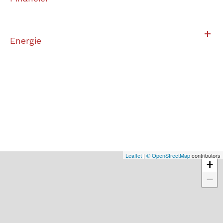
Energie
Leaflet
|
© OpenStreetMap
contributors
+
−