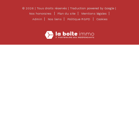
© 2026 | Tous droits réservés | Traduction powered by Google |
Nos honoraires
Plan du site
Mentions légales
Admin
Nos liens
Politique RGPD
Cookies