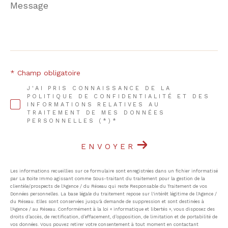
Message
*
* Champ obligatoire
J'AI PRIS CONNAISSANCE DE LA
POLITIQUE DE CONFIDENTIALITÉ ET DES
INFORMATIONS RELATIVES AU
TRAITEMENT DE MES DONNÉES
PERSONNELLES (*)*
ENVOYER
Les informations recueillies sur ce formulaire sont enregistrées dans un fichier informatisé
par La Boite Immo agissant comme Sous-traitant du traitement pour la gestion de la
clientèle/prospects de l'Agence / du Réseau qui reste Responsable du Traitement de vos
Données personnelles. La base légale du traitement repose sur l'intérêt légitime de l'Agence /
du Réseau. Elles sont conservées jusqu'à demande de suppression et sont destinées à
l'Agence / au Réseau. Conformément à la loi « informatique et libertés », vous disposez des
droits d’accès, de rectification, d’effacement, d’opposition, de limitation et de portabilité de
vos données. Vous pouvez retirer votre consentement à tout moment en contactant