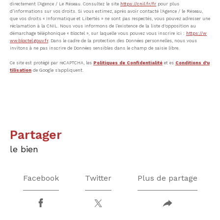
directement l’Agence / Le Réseau. Consultez le site
https://cnil.fr/fr
pour plus
d’informations sur vos droits. Si vous estimez, après avoir contacté l'Agence / le Réseau,
que vos droits « Informatique et Libertés » ne sont pas respectés, vous pouvez adresser une
réclamation à la CNIL. Nous vous informons de l’existence de la liste d'opposition au
démarchage téléphonique « Bloctel », sur laquelle vous pouvez vous inscrire ici :
https://w
ww.bloctel.gouv.fr
. Dans le cadre de la protection des Données personnelles, nous vous
invitons à ne pas inscrire de Données sensibles dans le champ de saisie libre.
Ce site est protégé par reCAPTCHA, les
Politiques de Confidentialité
et es
Conditions d'u
tilisation
de Google s'appliquent.
partager
le bien
Facebook
Twitter
Plus de partage