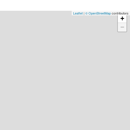
Leaflet
|
© OpenStreetMap
contributors
+
−