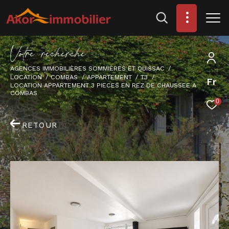
V
o
t
r
e
r
e
c
h
e
r
c
h
e
AGENCES IMMOBILIÈRES SOMMIÈRES ET QUISSAC
LOCATION
COMBAS
APPARTEMENT
T3
Fr
LOCATION APPARTEMENT 3 PIECES EN REZ DE CHAUSSEE A
COMBAS
0
RETOUR