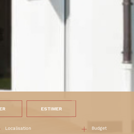
ER
ESTIMER
Budget
née