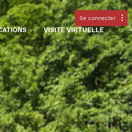
s & Villas
Se connecter
rtements
CATIONS
VISITE VIRTUELLE
mo Pro
utres