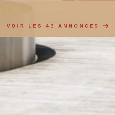
mmo pro
VOIR LES
43
ANNONCES