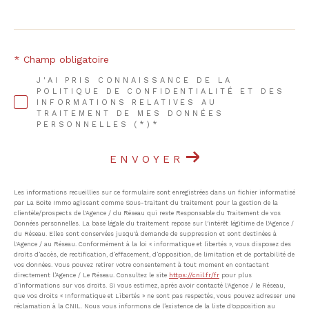
* Champ obligatoire
J'AI PRIS CONNAISSANCE DE LA
POLITIQUE DE CONFIDENTIALITÉ ET DES
INFORMATIONS RELATIVES AU
TRAITEMENT DE MES DONNÉES
PERSONNELLES (*)*
ENVOYER
Les informations recueillies sur ce formulaire sont enregistrées dans un fichier informatisé
par La Boite Immo agissant comme Sous-traitant du traitement pour la gestion de la
clientèle/prospects de l'Agence / du Réseau qui reste Responsable du Traitement de vos
Données personnelles. La base légale du traitement repose sur l'intérêt légitime de l'Agence /
du Réseau. Elles sont conservées jusqu'à demande de suppression et sont destinées à
l'Agence / au Réseau. Conformément à la loi « informatique et libertés », vous disposez des
droits d’accès, de rectification, d’effacement, d’opposition, de limitation et de portabilité de
vos données. Vous pouvez retirer votre consentement à tout moment en contactant
directement l’Agence / Le Réseau. Consultez le site
https://cnil.fr/fr
pour plus
d’informations sur vos droits. Si vous estimez, après avoir contacté l'Agence / le Réseau,
que vos droits « Informatique et Libertés » ne sont pas respectés, vous pouvez adresser une
réclamation à la CNIL. Nous vous informons de l’existence de la liste d'opposition au