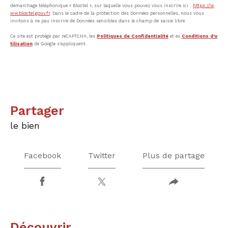
démarchage téléphonique « Bloctel », sur laquelle vous pouvez vous inscrire ici :
https://w
ww.bloctel.gouv.fr
. Dans le cadre de la protection des Données personnelles, nous vous
invitons à ne pas inscrire de Données sensibles dans le champ de saisie libre.
Ce site est protégé par reCAPTCHA, les
Politiques de Confidentialité
et es
Conditions d'u
tilisation
de Google s'appliquent.
partager
le bien
Facebook
Twitter
Plus de partage
découvrir