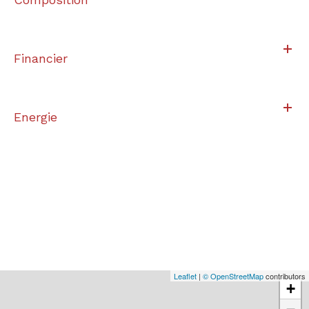
Financier
Energie
Leaflet
|
© OpenStreetMap
contributors
+