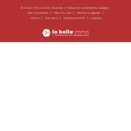
© 2026 | Tous droits réservés | Traduction powered by Google |
Nos honoraires
Plan du site
Mentions légales
Admin
Nos liens
Politique RGPD
Cookies