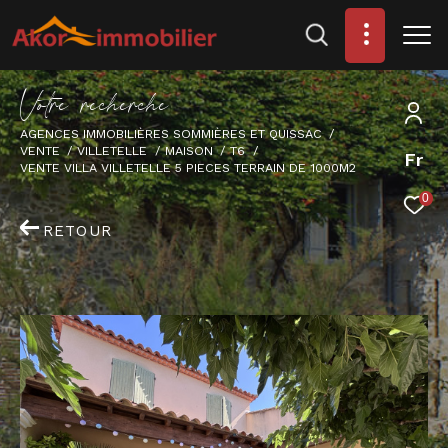
V
o
t
r
e
r
e
c
h
e
r
c
h
e
AGENCES IMMOBILIÈRES SOMMIÈRES ET QUISSAC
VENTE
VILLETELLE
MAISON
T6
Fr
VENTE VILLA VILLETELLE 5 PIECES TERRAIN DE 1000M2
0
RETOUR