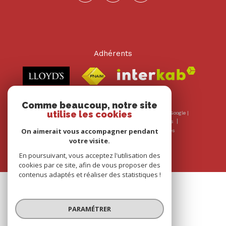
Adhérents
Comme beaucoup, notre site
utilise les cookies
© 2026 | Tous droits réservés | Traduction powered by Google |
Nos honoraires
Plan du site
Mentions légales
On aimerait vous accompagner pendant
Admin
Nos liens
Politique RGPD
Cookies
votre visite.
En poursuivant, vous acceptez l'utilisation des
cookies par ce site, afin de vous proposer des
contenus adaptés et réaliser des statistiques !
PARAMÉTRER