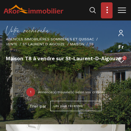
V
o
t
r
e
r
e
c
h
e
r
c
h
e
AGENCES IMMOBILIÈRES SOMMIÈRES ET QUISSAC
VENTE
ST LAURENT D AIGOUZE
MAISON
T8
Fr
Maison T8 à vendre sur St-Laurent-D-Aigouze
0
1
Annonce(s) trouvée(s) selon vos critères
Trier par
Les plus récentes