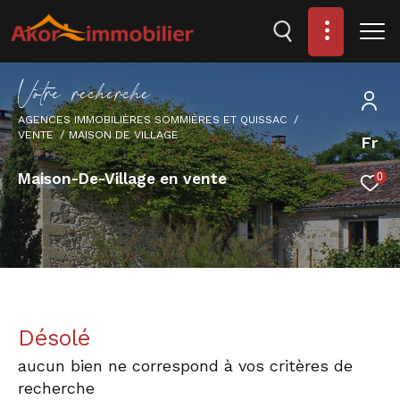
V
o
t
r
e
r
e
c
h
e
r
c
h
e
AGENCES IMMOBILIÈRES SOMMIÈRES ET QUISSAC
VENTE
MAISON DE VILLAGE
Fr
Maison-De-Village en vente
0
Désolé
aucun bien ne correspond à vos critères de
recherche