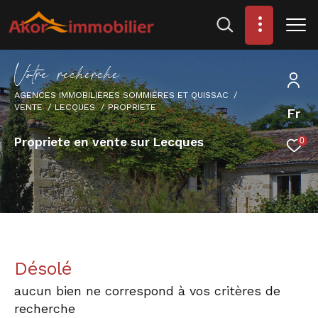
V
o
t
r
e
r
e
c
h
e
r
c
h
e
AGENCES IMMOBILIÈRES SOMMIÈRES ET QUISSAC
VENTE
LECQUES
PROPRIETE
Fr
Propriete en vente sur Lecques
0
Désolé
aucun bien ne correspond à vos critères de
recherche